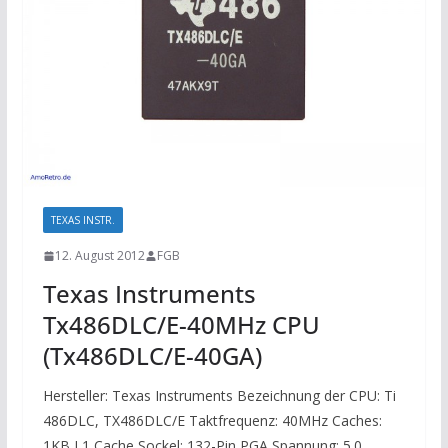
TEXAS INSTR.
12. August 2012
FGB
Texas Instruments
Tx486DLC/E-40MHz CPU
(Tx486DLC/E-40GA)
Hersteller: Texas Instruments Bezeichnung der CPU: Ti
486DLC, TX486DLC/E Taktfrequenz: 40MHz Caches:
1KB L1 Cache Sockel: 132-Pin PGA Spannung: 5.0