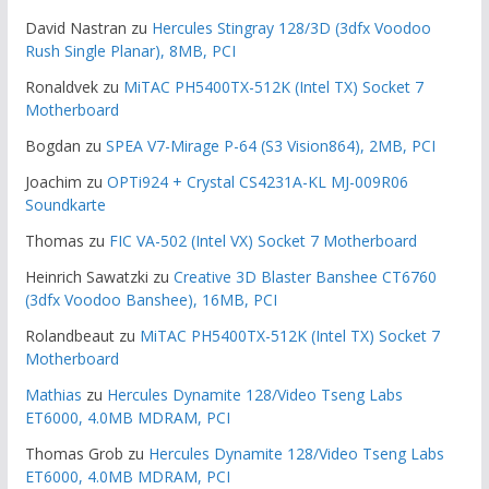
David Nastran
zu
Hercules Stingray 128/3D (3dfx Voodoo
Rush Single Planar), 8MB, PCI
Ronaldvek
zu
MiTAC PH5400TX-512K (Intel TX) Socket 7
Motherboard
Bogdan
zu
SPEA V7-Mirage P-64 (S3 Vision864), 2MB, PCI
Joachim
zu
OPTi924 + Crystal CS4231A-KL MJ-009R06
Soundkarte
Thomas
zu
FIC VA-502 (Intel VX) Socket 7 Motherboard
Heinrich Sawatzki
zu
Creative 3D Blaster Banshee CT6760
(3dfx Voodoo Banshee), 16MB, PCI
Rolandbeaut
zu
MiTAC PH5400TX-512K (Intel TX) Socket 7
Motherboard
Mathias
zu
Hercules Dynamite 128/Video Tseng Labs
ET6000, 4.0MB MDRAM, PCI
Thomas Grob
zu
Hercules Dynamite 128/Video Tseng Labs
ET6000, 4.0MB MDRAM, PCI