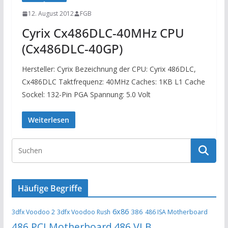
12. August 2012
FGB
Cyrix Cx486DLC-40MHz CPU
(Cx486DLC-40GP)
Hersteller: Cyrix Bezeichnung der CPU: Cyrix 486DLC,
Cx486DLC Taktfrequenz: 40MHz Caches: 1KB L1 Cache
Sockel: 132-Pin PGA Spannung: 5.0 Volt
Weiterlesen
Häufige Begriffe
6x86
386
3dfx Voodoo 2
3dfx Voodoo Rush
486 ISA Motherboard
486 PCI Motherboard
486 VLB