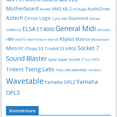
Motherboard
AMD K6-2
AudioDrive
Am486
ATi Rage
Aztech
Cirrus Logic
Diamond
Cyrix 486
Dream
General Midi
ELSA
ET4000
SAM9233
Hercules
K6plus
i486
Matrox
Intel FX
Intel Pentium
Intel VX
Mediavision
Socket 7
Miro
PC-Chips
S3 Trio64
S3 ViRGE
Sound Blaster
Spea
Super Socket 7
TNT2
TGUI
Tseng Labs
Trident
TVGA
UMC8886/8881
VIA MVP3
Wavetable
Yamaha
Yamaha OPL2
OPL3
Kommentare