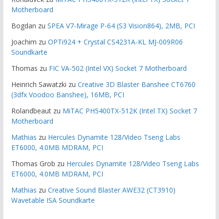
Motherboard
Bogdan
zu
SPEA V7-Mirage P-64 (S3 Vision864), 2MB, PCI
Joachim
zu
OPTi924 + Crystal CS4231A-KL MJ-009R06
Soundkarte
Thomas
zu
FIC VA-502 (Intel VX) Socket 7 Motherboard
Heinrich Sawatzki
zu
Creative 3D Blaster Banshee CT6760
(3dfx Voodoo Banshee), 16MB, PCI
Rolandbeaut
zu
MiTAC PH5400TX-512K (Intel TX) Socket 7
Motherboard
Mathias
zu
Hercules Dynamite 128/Video Tseng Labs
ET6000, 4.0MB MDRAM, PCI
Thomas Grob
zu
Hercules Dynamite 128/Video Tseng Labs
ET6000, 4.0MB MDRAM, PCI
Mathias
zu
Creative Sound Blaster AWE32 (CT3910)
Wavetable ISA Soundkarte