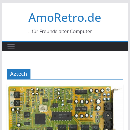
Zum
AmoRetro.de
Inhalt
springen
…für Freunde alter Computer
Aztech