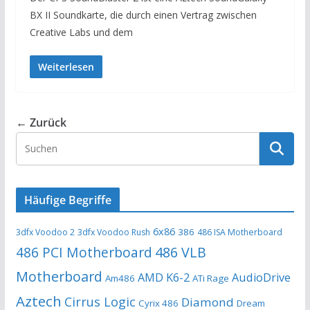
BX II Soundkarte, die durch einen Vertrag zwischen
Creative Labs und dem
Weiterlesen
← Zurück
Häufige Begriffe
6x86
386
3dfx Voodoo 2
3dfx Voodoo Rush
486 ISA Motherboard
486 PCI Motherboard
486 VLB
Motherboard
AMD K6-2
AudioDrive
Am486
ATi Rage
Aztech
Cirrus Logic
Diamond
Cyrix 486
Dream