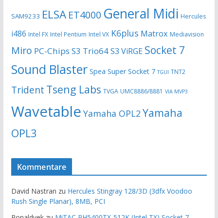
General Midi
ELSA
ET4000
SAM9233
Hercules
K6plus
i486
Matrox
Intel FX
Intel Pentium
Intel VX
Mediavision
Socket 7
Miro
PC-Chips
S3 Trio64
S3 ViRGE
Sound Blaster
Spea
Super Socket 7
TNT2
TGUI
Tseng Labs
Trident
TVGA
UMC8886/8881
VIA MVP3
Wavetable
Yamaha
Yamaha OPL2
OPL3
Kommentare
David Nastran
zu
Hercules Stingray 128/3D (3dfx Voodoo
Rush Single Planar), 8MB, PCI
Ronaldvek
zu
MiTAC PH5400TX-512K (Intel TX) Socket 7