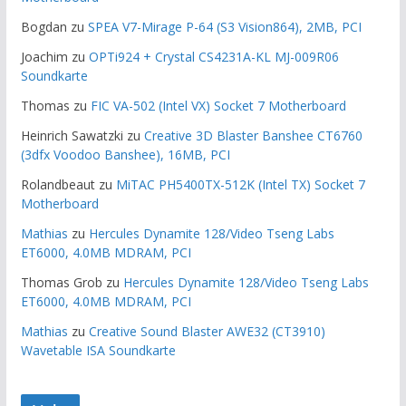
Bogdan
zu
SPEA V7-Mirage P-64 (S3 Vision864), 2MB, PCI
Joachim
zu
OPTi924 + Crystal CS4231A-KL MJ-009R06
Soundkarte
Thomas
zu
FIC VA-502 (Intel VX) Socket 7 Motherboard
Heinrich Sawatzki
zu
Creative 3D Blaster Banshee CT6760
(3dfx Voodoo Banshee), 16MB, PCI
Rolandbeaut
zu
MiTAC PH5400TX-512K (Intel TX) Socket 7
Motherboard
Mathias
zu
Hercules Dynamite 128/Video Tseng Labs
ET6000, 4.0MB MDRAM, PCI
Thomas Grob
zu
Hercules Dynamite 128/Video Tseng Labs
ET6000, 4.0MB MDRAM, PCI
Mathias
zu
Creative Sound Blaster AWE32 (CT3910)
Wavetable ISA Soundkarte