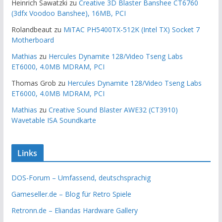
Heinrich Sawatzki
zu
Creative 3D Blaster Banshee CT6760
(3dfx Voodoo Banshee), 16MB, PCI
Rolandbeaut
zu
MiTAC PH5400TX-512K (Intel TX) Socket 7
Motherboard
Mathias
zu
Hercules Dynamite 128/Video Tseng Labs
ET6000, 4.0MB MDRAM, PCI
Thomas Grob
zu
Hercules Dynamite 128/Video Tseng Labs
ET6000, 4.0MB MDRAM, PCI
Mathias
zu
Creative Sound Blaster AWE32 (CT3910)
Wavetable ISA Soundkarte
Links
DOS-Forum – Umfassend, deutschsprachig
Gameseller.de – Blog für Retro Spiele
Retronn.de – Eliandas Hardware Gallery