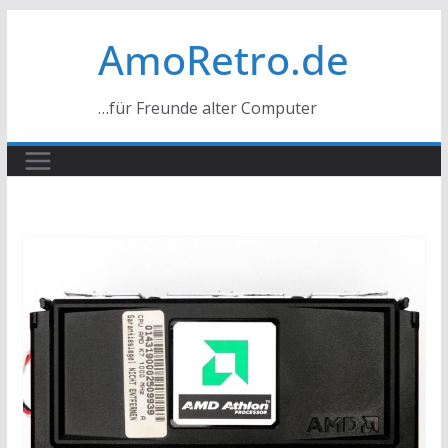
Zum
AmoRetro.de
Inhalt
springen
…für Freunde alter Computer