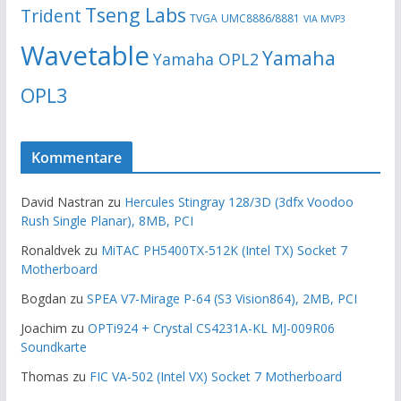
Tseng Labs
Trident
TVGA
UMC8886/8881
VIA MVP3
Wavetable
Yamaha
Yamaha OPL2
OPL3
Kommentare
David Nastran
zu
Hercules Stingray 128/3D (3dfx Voodoo
Rush Single Planar), 8MB, PCI
Ronaldvek
zu
MiTAC PH5400TX-512K (Intel TX) Socket 7
Motherboard
Bogdan
zu
SPEA V7-Mirage P-64 (S3 Vision864), 2MB, PCI
Joachim
zu
OPTi924 + Crystal CS4231A-KL MJ-009R06
Soundkarte
Thomas
zu
FIC VA-502 (Intel VX) Socket 7 Motherboard