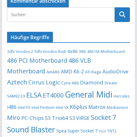
Häufige Begriffe
6x86
386
3dfx Voodoo 2
3dfx Voodoo Rush
486 ISA Motherboard
486 PCI Motherboard
486 VLB
Motherboard
AMD K6-2
AudioDrive
Am486
ATi Rage
Aztech
Cirrus Logic
Diamond
Cyrix 486
Dream
General Midi
ELSA
ET4000
SAM9233
Hercules
K6plus
i486
Matrox
Intel FX
Intel Pentium
Intel VX
Mediavision
Socket 7
Miro
PC-Chips
S3 Trio64
S3 ViRGE
Sound Blaster
Spea
Super Socket 7
TNT2
TGUI