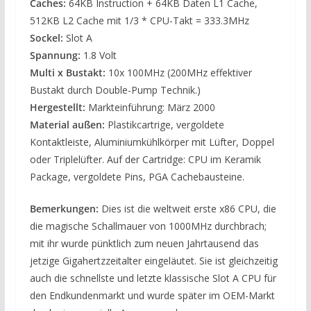
Caches:
64KB Instruction + 64KB Daten L1 Cache,
512KB L2 Cache mit 1/3 * CPU-Takt = 333.3MHz
Sockel:
Slot A
Spannung:
1.8 Volt
Multi x Bustakt:
10x 100MHz (200MHz effektiver
Bustakt durch Double-Pump Technik.)
Hergestellt:
Markteinführung: März 2000
Material außen:
Plastikcartrige, vergoldete
Kontaktleiste, Aluminiumkühlkörper mit Lüfter, Doppel
oder Triplelüfter. Auf der Cartridge: CPU im Keramik
Package, vergoldete Pins, PGA Cachebausteine.
Bemerkungen:
Dies ist die weltweit erste x86 CPU, die
die magische Schallmauer von 1000MHz durchbrach;
mit ihr wurde pünktlich zum neuen Jahrtausend das
jetzige Gigahertzzeitalter eingeläutet. Sie ist gleichzeitig
auch die schnellste und letzte klassische Slot A CPU für
den Endkundenmarkt und wurde später im OEM-Markt