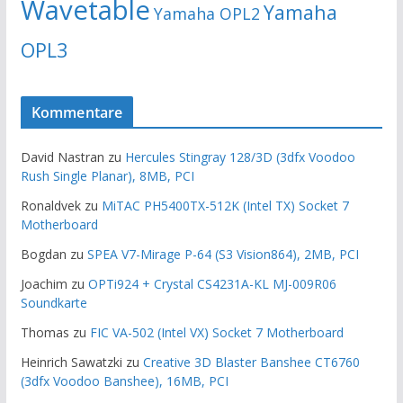
Wavetable
Yamaha
Yamaha OPL2
OPL3
Kommentare
David Nastran
zu
Hercules Stingray 128/3D (3dfx Voodoo
Rush Single Planar), 8MB, PCI
Ronaldvek
zu
MiTAC PH5400TX-512K (Intel TX) Socket 7
Motherboard
Bogdan
zu
SPEA V7-Mirage P-64 (S3 Vision864), 2MB, PCI
Joachim
zu
OPTi924 + Crystal CS4231A-KL MJ-009R06
Soundkarte
Thomas
zu
FIC VA-502 (Intel VX) Socket 7 Motherboard
Heinrich Sawatzki
zu
Creative 3D Blaster Banshee CT6760
(3dfx Voodoo Banshee), 16MB, PCI