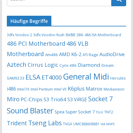
Häufige Begriffe
6x86
386
3dfx Voodoo 2
3dfx Voodoo Rush
486 ISA Motherboard
486 PCI Motherboard
486 VLB
Motherboard
AMD K6-2
AudioDrive
Am486
ATi Rage
Aztech
Cirrus Logic
Diamond
Cyrix 486
Dream
General Midi
ELSA
ET4000
SAM9233
Hercules
K6plus
i486
Matrox
Intel FX
Intel Pentium
Intel VX
Mediavision
Socket 7
Miro
PC-Chips
S3 Trio64
S3 ViRGE
Sound Blaster
Spea
Super Socket 7
TNT2
TGUI
Tseng Labs
Trident
TVGA
UMC8886/8881
VIA MVP3