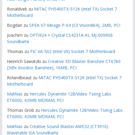
Ronaldvek
zu
MiTAC PH5400TX-512K (Intel TX) Socket 7
Motherboard
Bogdan
zu
SPEA V7-Mirage P-64 (S3 Vision864), 2MB, PCI
Joachim
zu
OPTi924 + Crystal CS4231A-KL MJ-009R06
Soundkarte
Thomas
zu
FIC VA-502 (Intel VX) Socket 7 Motherboard
Heinrich Sawatzki
zu
Creative 3D Blaster Banshee CT6760
(3dfx Voodoo Banshee), 16MB, PCI
Rolandbeaut
zu
MiTAC PH5400TX-512K (Intel TX) Socket 7
Motherboard
Mathias
zu
Hercules Dynamite 128/Video Tseng Labs
ET6000, 4.0MB MDRAM, PCI
Thomas Grob
zu
Hercules Dynamite 128/Video Tseng Labs
ET6000, 4.0MB MDRAM, PCI
Mathias
zu
Creative Sound Blaster AWE32 (CT3910)
Wavetable ISA Soundkarte