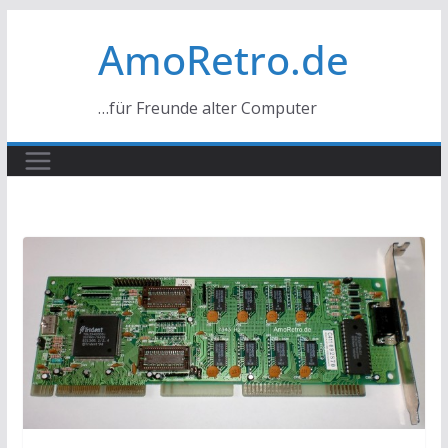
Zum
AmoRetro.de
Inhalt
springen
…für Freunde alter Computer