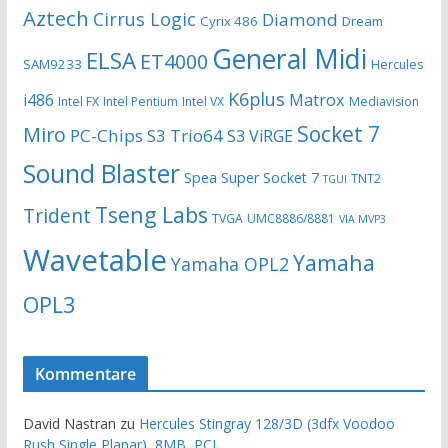
Aztech
Cirrus Logic
Diamond
Cyrix 486
Dream
General Midi
ELSA
ET4000
SAM9233
Hercules
K6plus
i486
Matrox
Intel FX
Intel Pentium
Intel VX
Mediavision
Socket 7
Miro
PC-Chips
S3 Trio64
S3 ViRGE
Sound Blaster
Spea
Super Socket 7
TNT2
TGUI
Tseng Labs
Trident
TVGA
UMC8886/8881
VIA MVP3
Wavetable
Yamaha
Yamaha OPL2
OPL3
Kommentare
David Nastran
zu
Hercules Stingray 128/3D (3dfx Voodoo
Rush Single Planar), 8MB, PCI