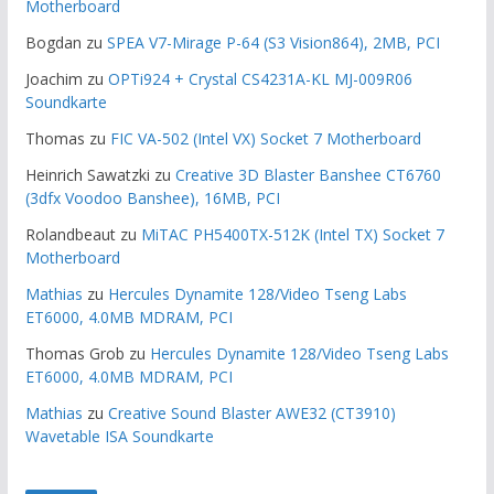
Motherboard
Bogdan
zu
SPEA V7-Mirage P-64 (S3 Vision864), 2MB, PCI
Joachim
zu
OPTi924 + Crystal CS4231A-KL MJ-009R06
Soundkarte
Thomas
zu
FIC VA-502 (Intel VX) Socket 7 Motherboard
Heinrich Sawatzki
zu
Creative 3D Blaster Banshee CT6760
(3dfx Voodoo Banshee), 16MB, PCI
Rolandbeaut
zu
MiTAC PH5400TX-512K (Intel TX) Socket 7
Motherboard
Mathias
zu
Hercules Dynamite 128/Video Tseng Labs
ET6000, 4.0MB MDRAM, PCI
Thomas Grob
zu
Hercules Dynamite 128/Video Tseng Labs
ET6000, 4.0MB MDRAM, PCI
Mathias
zu
Creative Sound Blaster AWE32 (CT3910)
Wavetable ISA Soundkarte