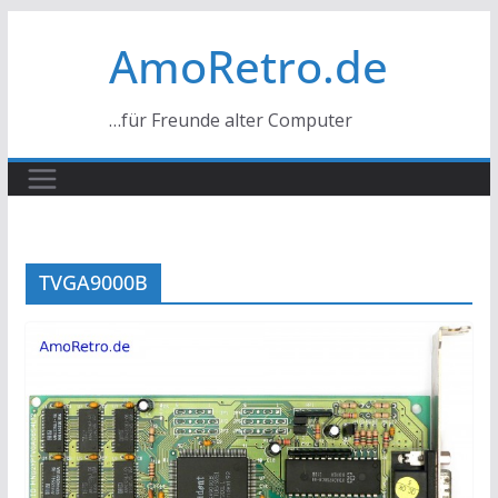
Zum
AmoRetro.de
Inhalt
springen
…für Freunde alter Computer
TVGA9000B