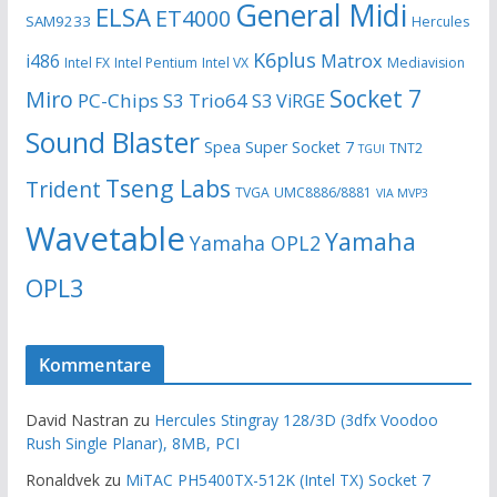
General Midi
ELSA
ET4000
SAM9233
Hercules
K6plus
i486
Matrox
Intel FX
Intel Pentium
Intel VX
Mediavision
Socket 7
Miro
PC-Chips
S3 Trio64
S3 ViRGE
Sound Blaster
Spea
Super Socket 7
TNT2
TGUI
Tseng Labs
Trident
TVGA
UMC8886/8881
VIA MVP3
Wavetable
Yamaha
Yamaha OPL2
OPL3
Kommentare
David Nastran
zu
Hercules Stingray 128/3D (3dfx Voodoo
Rush Single Planar), 8MB, PCI
Ronaldvek
zu
MiTAC PH5400TX-512K (Intel TX) Socket 7