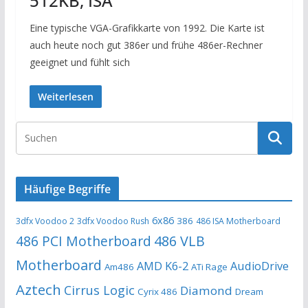
512KB, ISA
Eine typische VGA-Grafikkarte von 1992. Die Karte ist
auch heute noch gut 386er und frühe 486er-Rechner
geeignet und fühlt sich
Weiterlesen
Häufige Begriffe
6x86
386
3dfx Voodoo 2
3dfx Voodoo Rush
486 ISA Motherboard
486 PCI Motherboard
486 VLB
Motherboard
AMD K6-2
AudioDrive
Am486
ATi Rage
Aztech
Cirrus Logic
Diamond
Cyrix 486
Dream