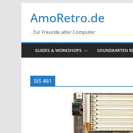
Zum
AmoRetro.de
Inhalt
springen
…für Freunde alter Computer
GUIDES & WORKSHOPS
SOUNDKARTEN R
SiS 461