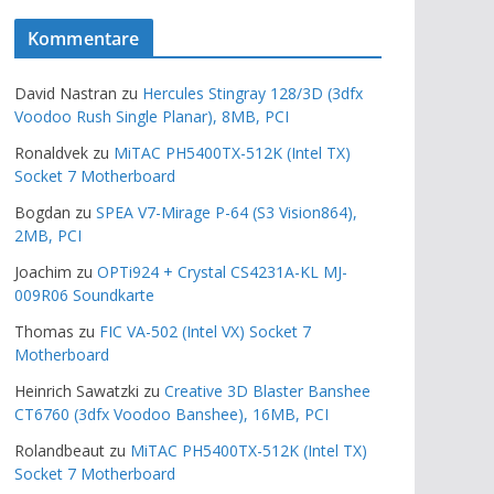
Kommentare
David Nastran
zu
Hercules Stingray 128/3D (3dfx
Voodoo Rush Single Planar), 8MB, PCI
Ronaldvek
zu
MiTAC PH5400TX-512K (Intel TX)
Socket 7 Motherboard
Bogdan
zu
SPEA V7-Mirage P-64 (S3 Vision864),
2MB, PCI
Joachim
zu
OPTi924 + Crystal CS4231A-KL MJ-
009R06 Soundkarte
Thomas
zu
FIC VA-502 (Intel VX) Socket 7
Motherboard
Heinrich Sawatzki
zu
Creative 3D Blaster Banshee
CT6760 (3dfx Voodoo Banshee), 16MB, PCI
Rolandbeaut
zu
MiTAC PH5400TX-512K (Intel TX)
Socket 7 Motherboard