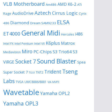
VLB Motherboard
AMD K6-2
Am486
ATi
Aztech
Cirrus Logic
AudioDrive
Rage
Cyrix
ELSA
Diamond
486
Dream SAM9233
General Midi
ET4000
i486
Hercules
K6plus
Matrox
Intel FX
Intel Pentium
Intel VX
Miro
PC-Chips
S3 Trio64
S3
Mediavision
Sound Blaster
Socket 7
ViRGE
Spea
Tseng
Trident
Super Socket 7
TNT2
TGUI
Labs
TVGA
UMC8886/8881
VIA MVP3
Wavetable
Yamaha OPL2
Yamaha OPL3