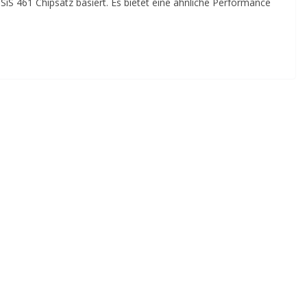
iS 461 Chipsatz basiert. Es bietet eine ähnliche Performance