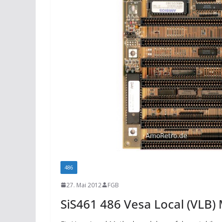
486
27. Mai 2012
FGB
SiS461 486 Vesa Local (VLB