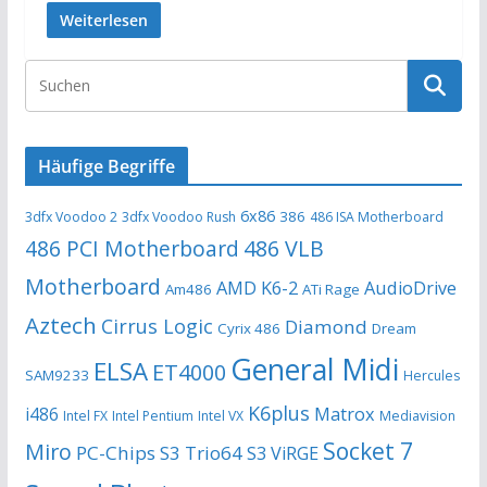
Weiterlesen
Häufige Begriffe
6x86
386
3dfx Voodoo 2
3dfx Voodoo Rush
486 ISA Motherboard
486 PCI Motherboard
486 VLB
Motherboard
AMD K6-2
AudioDrive
Am486
ATi Rage
Aztech
Cirrus Logic
Diamond
Cyrix 486
Dream
General Midi
ELSA
ET4000
SAM9233
Hercules
K6plus
i486
Matrox
Intel FX
Intel Pentium
Intel VX
Mediavision
Socket 7
Miro
PC-Chips
S3 Trio64
S3 ViRGE