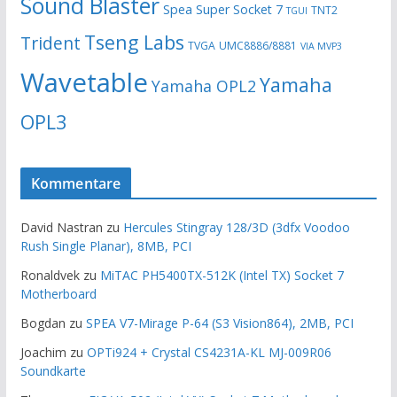
Sound Blaster
Spea
Super Socket 7
TNT2
TGUI
Tseng Labs
Trident
TVGA
UMC8886/8881
VIA MVP3
Wavetable
Yamaha
Yamaha OPL2
OPL3
Kommentare
David Nastran
zu
Hercules Stingray 128/3D (3dfx Voodoo
Rush Single Planar), 8MB, PCI
Ronaldvek
zu
MiTAC PH5400TX-512K (Intel TX) Socket 7
Motherboard
Bogdan
zu
SPEA V7-Mirage P-64 (S3 Vision864), 2MB, PCI
Joachim
zu
OPTi924 + Crystal CS4231A-KL MJ-009R06
Soundkarte