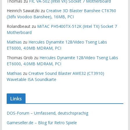
Thomas
zu
FIC VA-502 (Intel VX) Socket 7 Motherboard
Heinrich Sawatzki
zu
Creative 3D Blaster Banshee CT6760
(3dfx Voodoo Banshee), 16MB, PCI
Rolandbeaut
zu
MiTAC PH5400TX-512K (Intel TX) Socket 7
Motherboard
Mathias
zu
Hercules Dynamite 128/Video Tseng Labs
ET6000, 4.0MB MDRAM, PCI
Thomas Grob
zu
Hercules Dynamite 128/Video Tseng Labs
ET6000, 4.0MB MDRAM, PCI
Mathias
zu
Creative Sound Blaster AWE32 (CT3910)
Wavetable ISA Soundkarte
Links
DOS-Forum – Umfassend, deutschsprachig
Gameseller.de – Blog für Retro Spiele