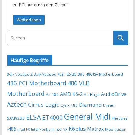
zu PCI nur durch den Zukauf
Weiterlesen
Häufige Begriffe
6x86
386
3dfx Voodoo 2
3dfx Voodoo Rush
486 ISA Motherboard
486 PCI Motherboard
486 VLB
Motherboard
AMD K6-2
AudioDrive
Am486
ATi Rage
Aztech
Cirrus Logic
Diamond
Cyrix 486
Dream
General Midi
ELSA
ET4000
SAM9233
Hercules
K6plus
i486
Matrox
Intel FX
Intel Pentium
Intel VX
Mediavision