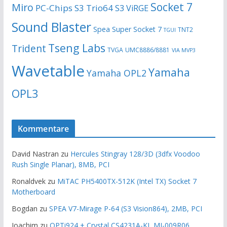
Socket 7
Miro
PC-Chips
S3 Trio64
S3 ViRGE
Sound Blaster
Spea
Super Socket 7
TNT2
TGUI
Tseng Labs
Trident
TVGA
UMC8886/8881
VIA MVP3
Wavetable
Yamaha
Yamaha OPL2
OPL3
Kommentare
David Nastran
zu
Hercules Stingray 128/3D (3dfx Voodoo
Rush Single Planar), 8MB, PCI
Ronaldvek
zu
MiTAC PH5400TX-512K (Intel TX) Socket 7
Motherboard
Bogdan
zu
SPEA V7-Mirage P-64 (S3 Vision864), 2MB, PCI
Joachim
zu
OPTi924 + Crystal CS4231A-KL MJ-009R06