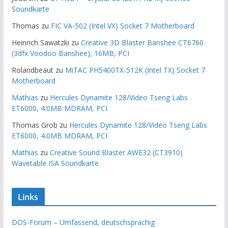
Soundkarte
Thomas
zu
FIC VA-502 (Intel VX) Socket 7 Motherboard
Heinrich Sawatzki
zu
Creative 3D Blaster Banshee CT6760
(3dfx Voodoo Banshee), 16MB, PCI
Rolandbeaut
zu
MiTAC PH5400TX-512K (Intel TX) Socket 7
Motherboard
Mathias
zu
Hercules Dynamite 128/Video Tseng Labs
ET6000, 4.0MB MDRAM, PCI
Thomas Grob
zu
Hercules Dynamite 128/Video Tseng Labs
ET6000, 4.0MB MDRAM, PCI
Mathias
zu
Creative Sound Blaster AWE32 (CT3910)
Wavetable ISA Soundkarte
Links
DOS-Forum – Umfassend, deutschsprachig